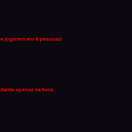
se jogarem em 8 pessoas)
stante apenas na hor
a.