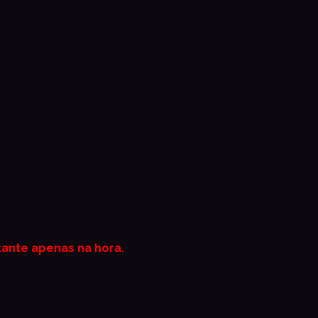
tante apenas na hor
a.