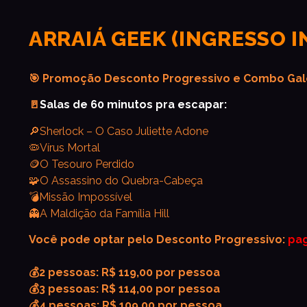
ARRAIÁ GEEK (INGRESSO I
🎯 Promoção Desconto Progressivo e Combo Gal
🚪
Salas de 60 minutos pra escapar:
🔎Sherlock – O Caso Juliette Adone
🦠Vírus Mortal
🪙O Tesouro Perdido
🧩O Assassino do Quebra-Cabeça
💣Missão Impossível
👻A Maldição da Família Hill
Você pode optar pelo Desconto Progressivo:
pag
💰2 pessoas: R$ 119,00 por pessoa
💰3 pessoas: R$ 114,00 por pessoa
💰4 pessoas: R$ 109,00 por pessoa