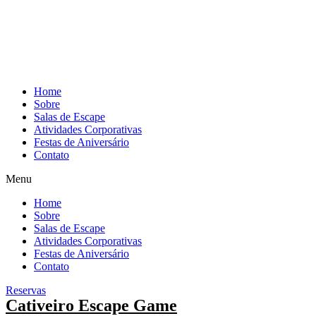
Pular
para
o
conteúdo
Home
Sobre
Salas de Escape
Atividades Corporativas
Festas de Aniversário
Contato
Menu
Home
Sobre
Salas de Escape
Atividades Corporativas
Festas de Aniversário
Contato
Reservas
Cativeiro Escape Game