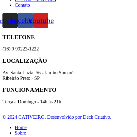
Contato
nstagram
Facebook
Youtube
TELEFONE
(16) 9 99223-1222
LOCALIZAÇÃO
Av. Santa Luzia, 56 - Jardim Sumaré
Ribeirão Preto - SP
FUNCIONAMENTO
Terça a Domingo - 14h às 21h
© 2024 CATIVEIRO. Desenvolvido por Deck Criativo.
Home
Sobre