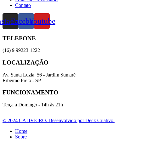
Contato
nstagram
Facebook
Youtube
TELEFONE
(16) 9 99223-1222
LOCALIZAÇÃO
Av. Santa Luzia, 56 - Jardim Sumaré
Ribeirão Preto - SP
FUNCIONAMENTO
Terça a Domingo - 14h às 21h
© 2024 CATIVEIRO. Desenvolvido por Deck Criativo.
Home
Sobre