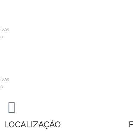
tivas
io
tivas
io
LOCALIZAÇÃO