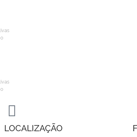
tivas
io
tivas
io
LOCALIZAÇÃO