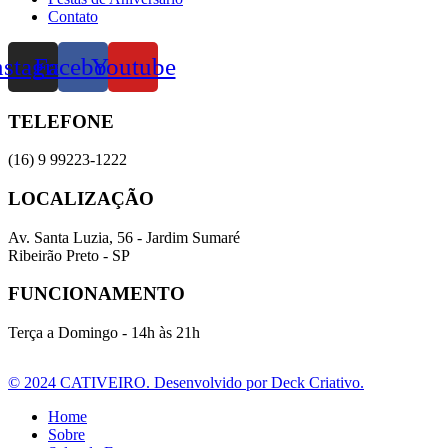
Contato
nstagram
Facebook
Youtube
TELEFONE
(16) 9 99223-1222
LOCALIZAÇÃO
Av. Santa Luzia, 56 - Jardim Sumaré
Ribeirão Preto - SP
FUNCIONAMENTO
Terça a Domingo - 14h às 21h
© 2024 CATIVEIRO. Desenvolvido por Deck Criativo.
Home
Sobre