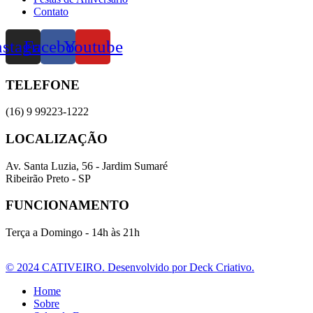
Contato
nstagram
Facebook
Youtube
TELEFONE
(16) 9 99223-1222
LOCALIZAÇÃO
Av. Santa Luzia, 56 - Jardim Sumaré
Ribeirão Preto - SP
FUNCIONAMENTO
Terça a Domingo - 14h às 21h
© 2024 CATIVEIRO. Desenvolvido por Deck Criativo.
Home
Sobre