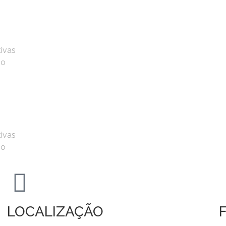
tivas
io
tivas
io
LOCALIZAÇÃO