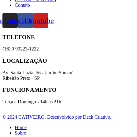
Contato
nstagram
Facebook
Youtube
TELEFONE
(16) 9 99223-1222
LOCALIZAÇÃO
Av. Santa Luzia, 56 - Jardim Sumaré
Ribeirão Preto - SP
FUNCIONAMENTO
Terça a Domingo - 14h às 21h
© 2024 CATIVEIRO. Desenvolvido por Deck Criativo.
Home
Sobre