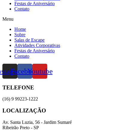
Festas de Aniversário
Contato
Menu
Home
Sobre
Salas de Escape
Atividades Corporativas
Festas de Aniversário
Contato
nstagram
Facebook
Youtube
TELEFONE
(16) 9 99223-1222
LOCALIZAÇÃO
Av. Santa Luzia, 56 - Jardim Sumaré
Ribeirão Preto - SP